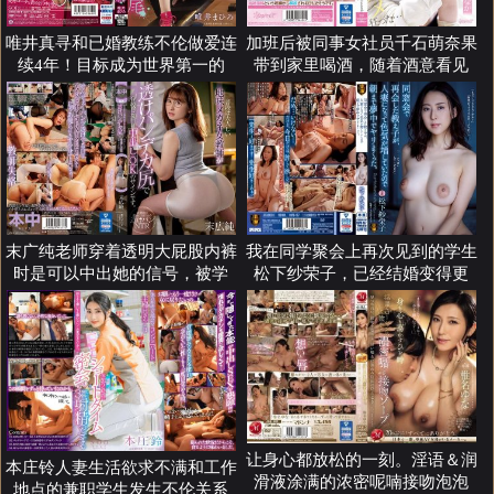
唯井真寻和已婚教练不伦做爱连
加班后被同事女社员千石萌奈果
续4年！目标成为世界第一的
带到家里喝酒，随着酒意看见
末广纯老师穿着透明大屁股内裤
我在同学聚会上再次见到的学生
时是可以中出她的信号，被学
松下纱荣子，已经结婚变得更
让身心都放松的一刻。淫语＆润
本庄铃人妻生活欲求不满和工作
滑液涂满的浓密呢喃接吻泡泡
地点的兼职学生发生不伦关系