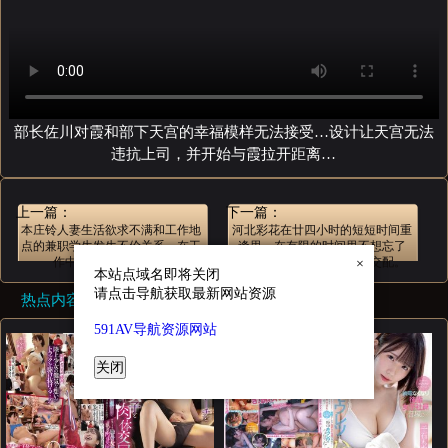
部长佐川对霞和部下天宫的幸福模样无法接受…设计让天宫无法
违抗上司，并开始与霞拉开距离…
上一篇：
下一篇：
本庄铃人妻生活欲求不满和工作地
河北彩花在廿四小时的短短时间重
点的兼职学生发生不伦关系，在工
逢里，在有限的时间里不想忘了
×
作中就开始渴望肉棒...
彼，只是一心一意地热情交配。
本站点域名即将关闭
请点击导航获取最新网站资源
热点内容
591AV导航资源网站
关闭